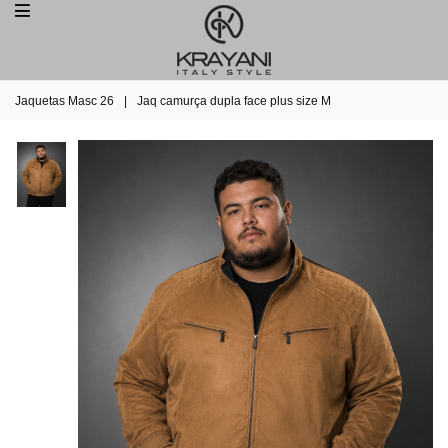
Jaquetas Masc 26
|
Jaq camurça dupla face plus size M