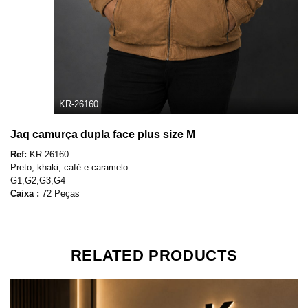
KR-26160
Jaq camurça dupla face plus size M
Ref:
KR-26160
Preto, khaki, café e caramelo
G1,G2,G3,G4
Caixa :
72 Peças
RELATED PRODUCTS