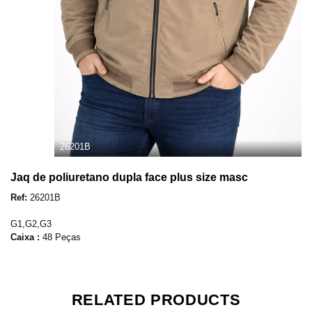
26201B
Jaq de poliuretano dupla face plus size masc
Ref:
26201B
G1,G2,G3
Caixa :
48 Peças
RELATED PRODUCTS