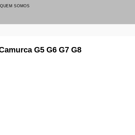
QUEM SOMOS
 Camurca G5 G6 G7 G8