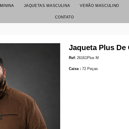
MININA
JAQUETAS MASCULINA
VERÃO MASCULINO
CONTATO
Jaqueta Plus De
Ref:
26161Plus M
Caixa :
72 Peças