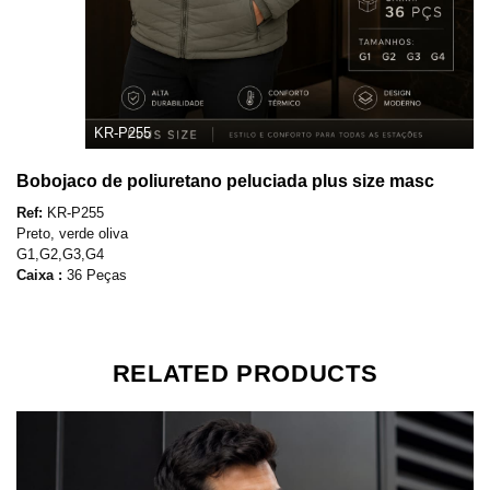
KR-P255
Bobojaco de poliuretano peluciada plus size masc
Ref:
KR-P255
Preto, verde oliva
G1,G2,G3,G4
Caixa :
36 Peças
RELATED PRODUCTS